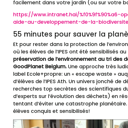
facilement dans votre jardin (ou sur votre ba
https://www.intranet.hai/%f0%9f%90%a6-op
aide-au-developpement-de-la-biodiversit
55 minutes pour sauver la plan
Et pour rester dans la protection de l’enviro
où les élèves de l’IPES ont été sensibilisés au
préservation de l’environnement au tri des d
GoodPlanet Belgium.
Une approche très ludi
label Ecole+propre: un « escape waste » auq
d’élèves de l’IPES Ath. Un univers jonché de 
recherches top secrètes des scientifiques 
d’experts sur l’évolution des déchets) en ré
tentant d’éviter une catastrophe planétaire. 
élèves conquis et sensibilisés!