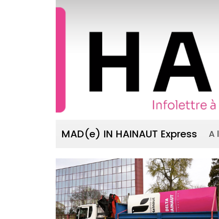
Passer au contenu principal
Panneau de gestion des cookies
MAD(e) IN HAINAUT Express
A 