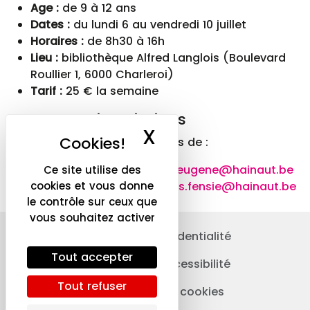
Age :
de 9 à 12 ans
Dates :
du lundi 6 au vendredi 10 juillet
Horaires :
de 8h30 à 16h
Lieu :
bibliothèque Alfred Langlois (Boulevard
Roullier 1, 6000 Charleroi)
Tarif :
25 € la semaine
Contact et inscriptions
X
Masquer le ba
Réservation obligatoire auprès de :
Julie
– 071 55 21 23 –
julie.eugene@hainaut.be
Ce site utilise des
Anaïs
– 071 55 21 13 –
anais.fensie@hainaut.be
cookies et vous donne
le contrôle sur ceux que
vous souhaitez activer
Politique de confidentialité
Tout accepter
Déclaration d’accessibilité
Tout refuser
Déclaration des cookies